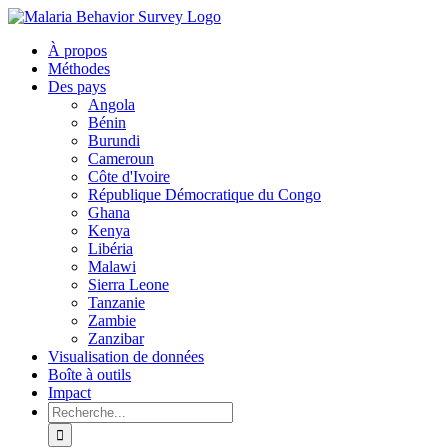
Aller
Facebook
X
Youtube
Instagram
au
À propos
contenu
Méthodes
Des pays
Angola
Bénin
Burundi
Cameroun
Côte d'Ivoire
République Démocratique du Congo
Ghana
Kenya
Libéria
Malawi
Sierra Leone
Tanzanie
Zambie
Zanzibar
Visualisation de données
Boîte à outils
Impact
Rechercher: