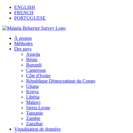
Aller
Facebook
X
Youtube
Instagram
ENGLISH
au
FRENCH
contenu
PORTUGUESE
À propos
Méthodes
Des pays
Angola
Bénin
Burundi
Cameroun
Côte d'Ivoire
République Démocratique du Congo
Ghana
Kenya
Libéria
Malawi
Sierra Leone
Tanzanie
Zambie
Zanzibar
Visualisation de données