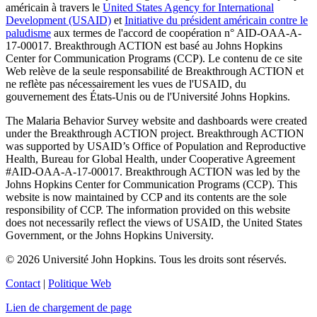
américain à travers le
United States Agency for International
Development (USAID)
et
Initiative du président américain contre le
paludisme
aux termes de l'accord de coopération n° AID-OAA-A-
17-00017. Breakthrough ACTION est basé au Johns Hopkins
Center for Communication Programs (CCP). Le contenu de ce site
Web relève de la seule responsabilité de Breakthrough ACTION et
ne reflète pas nécessairement les vues de l'USAID, du
gouvernement des États-Unis ou de l'Université Johns Hopkins.
The Malaria Behavior Survey website and dashboards were created
under the Breakthrough ACTION project. Breakthrough ACTION
was supported by USAID’s Office of Population and Reproductive
Health, Bureau for Global Health, under Cooperative Agreement
#AID-OAA-A-17-00017. Breakthrough ACTION was led by the
Johns Hopkins Center for Communication Programs (CCP). This
website is now maintained by CCP and its contents are the sole
responsibility of CCP. The information provided on this website
does not necessarily reflect the views of USAID, the United States
Government, or the Johns Hopkins University.
©
2026
Université John Hopkins. Tous les droits sont réservés.
Contact
|
Politique Web
Facebook
X
Youtube
Instagram
Basculer
Lien de chargement de page