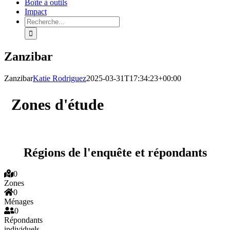
Boîte à outils
Impact
Rechercher:
Zanzibar
Zanzibar
Katie Rodriguez
2025-03-31T17:34:23+00:00
Zones d'étude
Régions de l'enquête et répondants
0
Zones
0
Ménages
0
Répondants
individuels